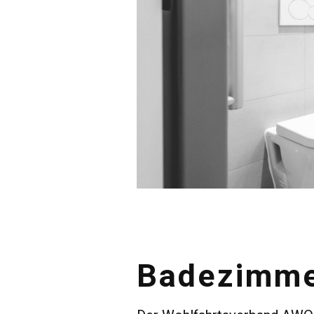
1
2
3
4
5
Badezimme