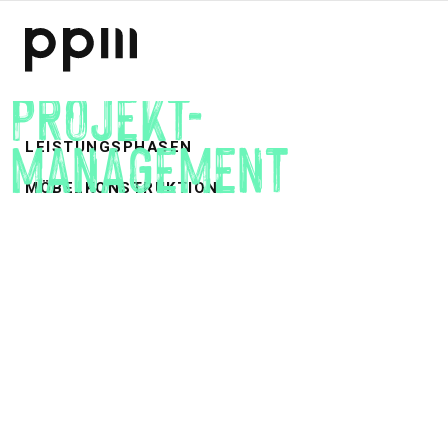
ARCHITEKTUR &
PROJEKT-
MANAGEMENT
LEISTUNGSPHASEN
MÖBELKONSTRUKTION